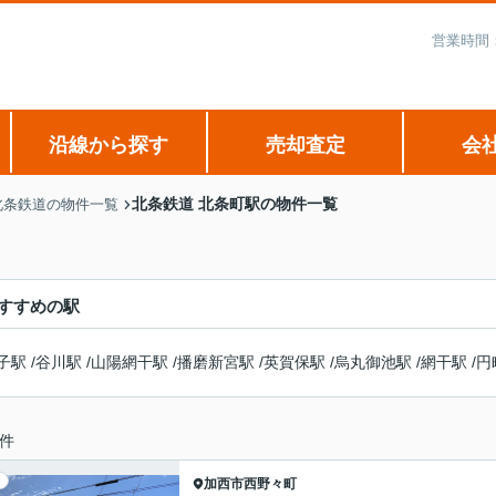
営業時間：
沿線から探す
売却査定
会
北条鉄道 北条町駅の物件一覧
北条鉄道の物件一覧
すすめの駅
子駅
/
谷川駅
/
山陽網干駅
/
播磨新宮駅
/
英賀保駅
/
烏丸御池駅
/
網干駅
/
円
件
加西市
西野々町