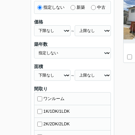
指定しない
新築
中古
価格
～
築年数
面積
～
間取り
ワンルーム
1K/1DK/1LDK
2K/2DK/2LDK