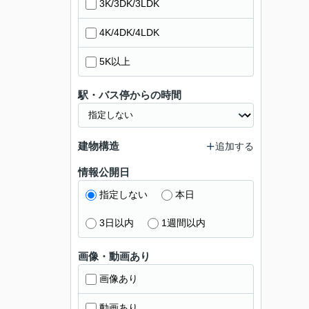
3K/3DK/3LDK
4K/4DK/4LDK
5K以上
駅・バス停からの時間
建物構造
追加する
情報公開日
指定しない
本日
3日以内
1週間以内
画像・動画あり
画像あり
動画あり