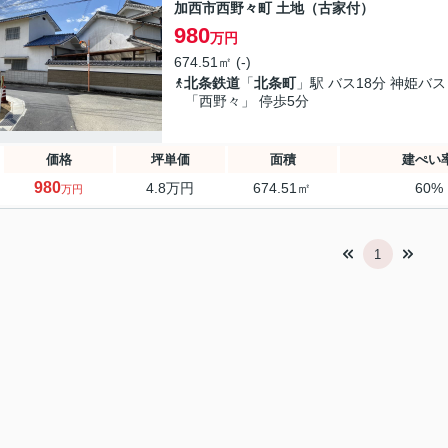
加西市西野々町 土地（古家付）
980
万円
674.51㎡ (-)
北条鉄道
「
北条町
」駅 バス18分 神姫バス
「西野々」 停歩5分
価格
坪単価
面積
建ぺい
980
4.8万円
674.51㎡
60%
万円
1