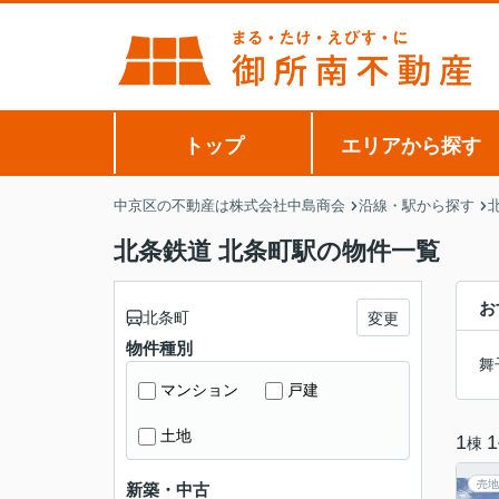
トップ
エリアから探す
中京区の不動産は株式会社中島商会
沿線・駅から探す
北条鉄道 北条町駅の物件一覧
お
北条町
変更
物件種別
舞
マンション
戸建
土地
1
1
棟
売地
新築・中古