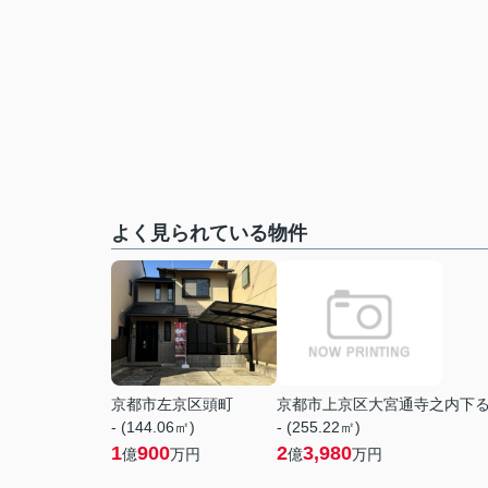
よく見られている物件
京都市左京区頭町
京都市上京区大宮通寺之内下
- (144.06㎡)
- (255.22㎡)
1
900
2
3,980
億
万円
億
万円