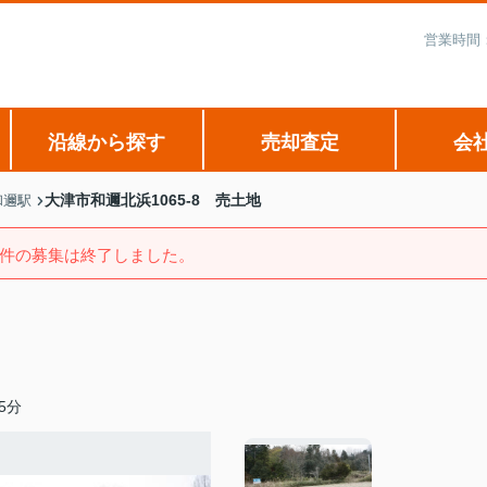
営業時間：
沿線から探す
売却査定
会
大津市和邇北浜1065-8 売土地
和邇駅
件の募集は終了しました。
5分