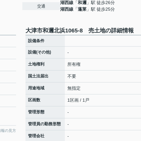
湖西線
「
和邇
」駅 徒歩26分
交通
湖西線
「
蓬莱
」駅 徒歩25分
大津市和邇北浜1065-8 売土地の詳細情報
設備条件
設備(その他)
-
土地権利
所有権
国土法届出
不要
用途地域
無指定
区画数
1区画 / 1戸
管理形態
-
管理員の勤務形態
-
情報の見方
管理会社
-