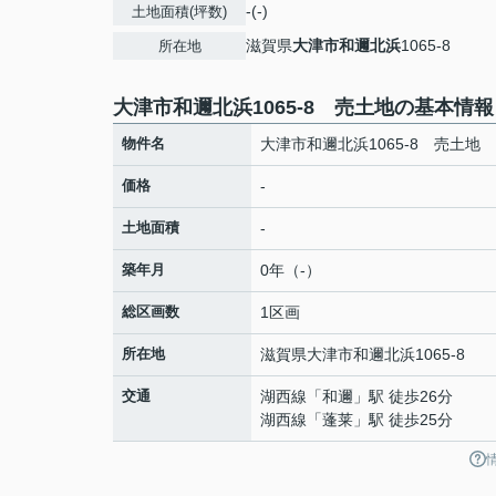
-(-)
土地面積(坪数)
滋賀県
大津市
和邇北浜
1065-8
所在地
大津市和邇北浜1065-8 売土地の基本情報
物件名
大津市和邇北浜1065-8 売土地
価格
-
土地面積
-
築年月
0年（-）
総区画数
1区画
所在地
滋賀県
大津市
和邇北浜
1065-8
交通
湖西線
「
和邇
」駅 徒歩26分
湖西線
「
蓬莱
」駅 徒歩25分