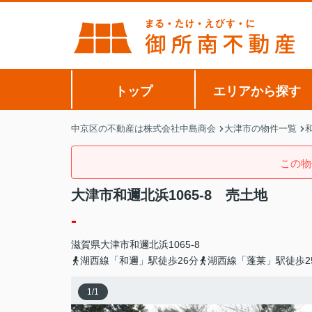
トップ
エリアから探す
中京区の不動産は株式会社中島商会
大津市の物件一覧
この物
大津市和邇北浜1065-8 売土地
-
滋賀県
大津市
和邇北浜
1065-8
湖西線「和邇」駅徒歩26分
湖西線「蓬莱」駅徒歩2
1
/
1