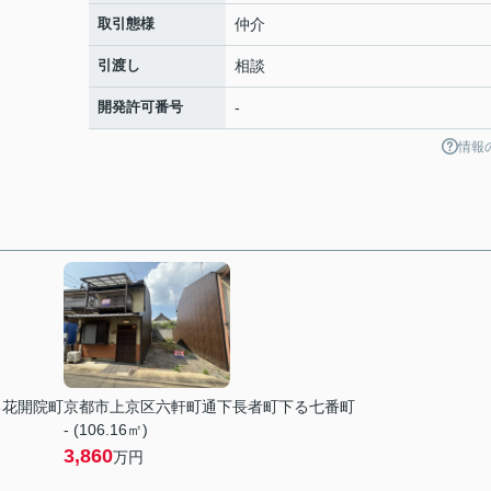
取引態様
仲介
引渡し
相談
開発許可番号
-
情報
る花開院町
京都市上京区六軒町通下長者町下る七番町
- (106.16㎡)
3,860
万円