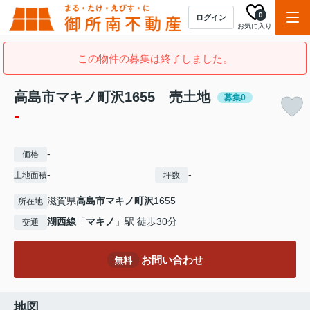
0
ログイン
お気に入り
この物件の募集は終了しました。
高島市マキノ町沢1655 売土地
募集0
-
-
価格
-
-
土地面積
坪数
滋賀県
高島市
マキノ町沢
1655
所在地
湖西線
「
マキノ
」駅 徒歩30分
交通
お問い合わせ
無料
地図