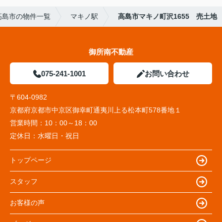
高島市の物件一覧
マキノ駅
高島市マキノ町沢1655 売土地
御所南不動産
075-241-1001
お問い合わせ
〒604-0982
京都府京都市中京区御幸町通夷川上る松本町578番地１
営業時間：
10：00～18：00
定休日：
水曜日・祝日
トップページ
スタッフ
お客様の声