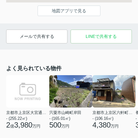
地図アプリで見る
メールで共有する
LINEで共有する
よく見られている物件
京都市上京区大宮通寺之内下る花開院町
宍粟市山崎町岸田
京都市上京区六軒町通下長者町下る七番町
- (255.22㎡)
- (165.01㎡)
- (106.16㎡)
-
2
3,980
500
4,380
億
万円
万円
万円