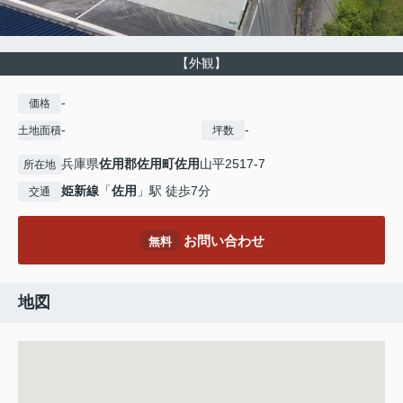
【外観】
-
価格
-
-
土地面積
坪数
兵庫県
佐用郡佐用町
佐用
山平2517-7
所在地
姫新線
「
佐用
」駅 徒歩7分
交通
お問い合わせ
無料
地図