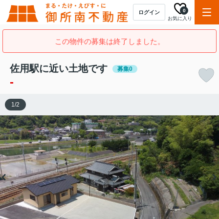
0
ログイン
お気に入り
この物件の募集は終了しました。
佐用駅に近い土地です
募集0
-
1
/
2