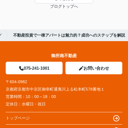
ブログトップへ
グ
不動産投資で一棟アパートは魅力的？成功へのステップを解説
御所南不動産
075-241-1001
お問い合わせ
〒604-0982
京都府京都市中京区御幸町通夷川上る松本町578番地１
営業時間：
10：00～18：00
定休日：
水曜日・祝日
トップページ