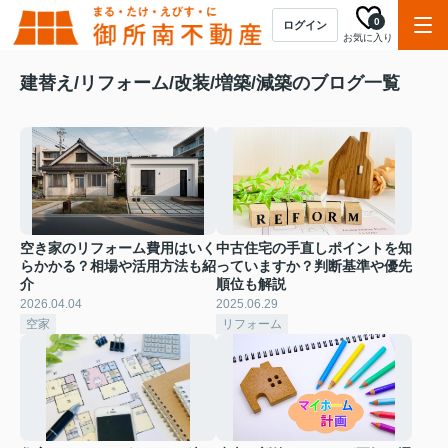
0
ログイン
お気に入り
建替え/リフォーム/改装/増築/減築のブログ一覧
空き家のリフォーム費用はいく
中古住宅の手直しポイントを知
らかかる？相場や活用方法も紹
っていますか？判断基準や優先
介
順位も解説
2026.04.04
2025.06.29
空家
リフォーム