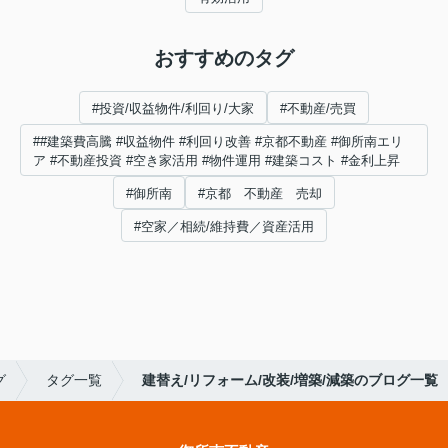
おすすめのタグ
#投資/収益物件/利回り/大家
#不動産/売買
##建築費高騰 #収益物件 #利回り改善 #京都不動産 #御所南エリ
ア #不動産投資 #空き家活用 #物件運用 #建築コスト #金利上昇
#御所南
#京都 不動産 売却
#空家／相続/維持費／資産活用
グ
タグ一覧
建替え/リフォーム/改装/増築/減築のブログ一覧