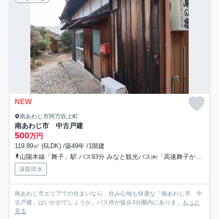
NEW
南あわじ市阿万吹上町
南あわじ市 中古戸建
500
万円
119.89㎡ (6LDK) /築49年 /1階建
山陽本線「舞子」駅 バス93分 みなと観光バス㈱「高速舞子から吹上まで」 停歩3分車75分
汲取排水
南あわじ市エリアでの住まいなら、住み心地も快適な「南あわじ市 中
古戸建」はいかがでしょうか。バス停が徒歩3分圏内にありま...
もっと
見る