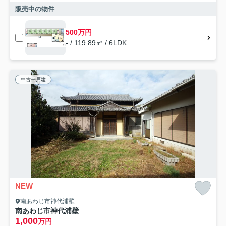
販売中の物件
500万円
- / 119.89㎡ / 6LDK
中古一戸建
NEW
南あわじ市神代浦壁
南あわじ市神代浦壁
1,000
万円