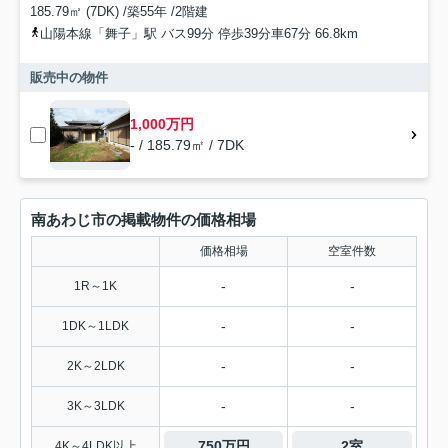
185.79㎡ (7DK) /築55年 /2階建
山陽本線「舞子」駅 バス99分 停歩39分車67分 66.8km
販売中の物件
1,000万円
- / 185.79㎡ / 7DK
南あわじ市の掲載物件の価格相場
価格相場
空室件数
-
-
1R～1K
-
-
1DK～1LDK
-
-
2K～2LDK
-
-
3K～3LDK
750万円
2室
4K～4LDK以上