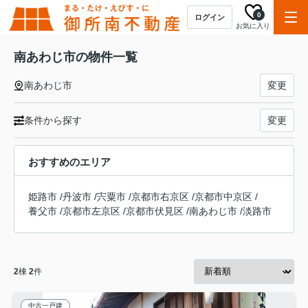
0
ログイン
お気に入り
南あわじ市の物件一覧
南あわじ市
変更
条件から探す
変更
おすすめのエリア
姫路市
/
丹波市
/
宍粟市
/
京都市右京区
/
京都市中京区
/
養父市
/
京都市左京区
/
京都市伏見区
/
南あわじ市
/
淡路市
2
棟
2
件
中古一戸建