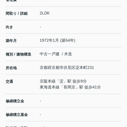
2LDK
間取り / 詳細
-
向き
1972年1月 (築54年)
築年月
中古一戸建 / 木造
種別 / 建物構造
京都府
京都市伏見区
淀本町
231
所在地
京阪本線
「
淀
」駅 徒歩9分
交通
東海道本線
「
長岡京
」駅 徒歩41分
-
修繕積立金
-
修繕積立基金