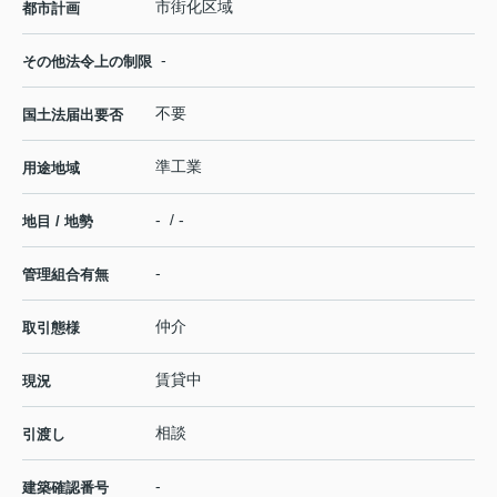
市街化区域
都市計画
-
その他法令上の制限
不要
国土法届出要否
準工業
用途地域
- / -
地目 / 地勢
-
管理組合有無
仲介
取引態様
賃貸中
現況
相談
引渡し
-
建築確認番号