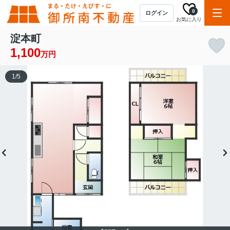
0
ログイン
お気に入り
淀本町
1,100
万円
1
/
5