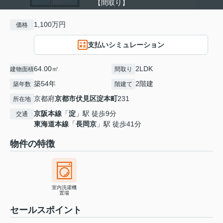
【間取り】
1,100万円
価格
支払いシミュレーション
64.00㎡
2LDK
建物面積
間取り
築54年
2階建
築年数
階建て
京都府
京都市伏見区
淀本町
231
所在地
京阪本線
「
淀
」駅 徒歩9分
交通
東海道本線
「
長岡京
」駅 徒歩41分
物件の特徴
室内洗濯機
置場
セールスポイント