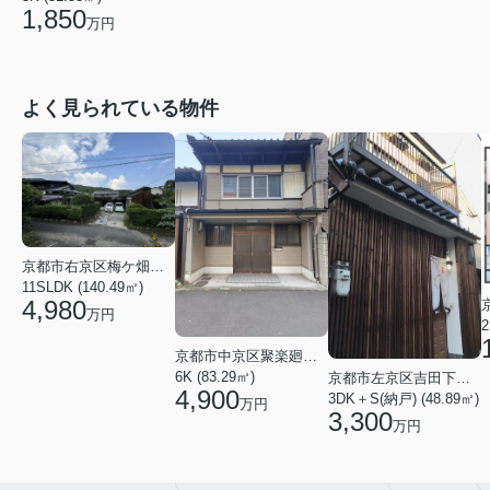
1,850
万円
よく見られている物件
京都市右京区梅ケ畑猪ノ尻町
11SLDK (140.49㎡)
4,980
万円
2
京都市中京区聚楽廻松下町
6K (83.29㎡)
京都市左京区吉田下阿達町
4,900
3DK＋S(納戸) (48.89㎡)
万円
3,300
万円