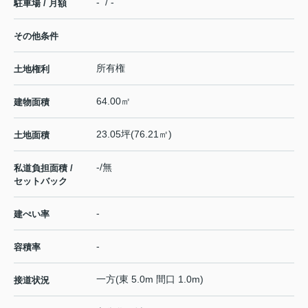
- / -
駐車場 / 月額
その他条件
所有権
土地権利
64.00㎡
建物面積
23.05坪(76.21㎡)
土地面積
-/無
私道負担面積 /
セットバック
-
建ぺい率
-
容積率
一方(東 5.0m 間口 1.0m)
接道状況