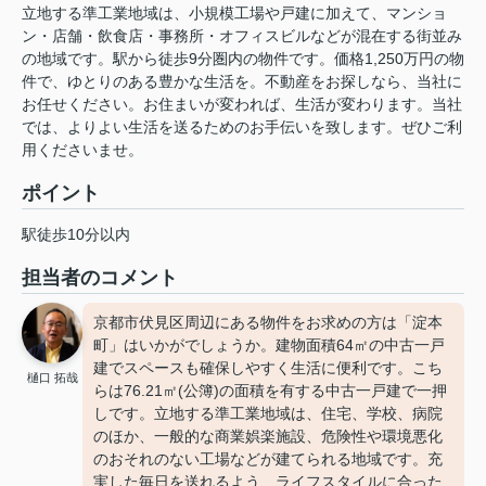
立地する準工業地域は、小規模工場や戸建に加えて、マンショ
ン・店舗・飲食店・事務所・オフィスビルなどが混在する街並み
の地域です。駅から徒歩9分圏内の物件です。価格1,250万円の物
件で、ゆとりのある豊かな生活を。不動産をお探しなら、当社に
お任せください。お住まいが変われば、生活が変わります。当社
では、よりよい生活を送るためのお手伝いを致します。ぜひご利
用くださいませ。
ポイント
駅徒歩10分以内
担当者のコメント
京都市伏見区周辺にある物件をお求めの方は「淀本
町」はいかがでしょうか。建物面積64㎡の中古一戸
建でスペースも確保しやすく生活に便利です。こち
樋口 拓哉
らは76.21㎡(公簿)の面積を有する中古一戸建で一押
しです。立地する準工業地域は、住宅、学校、病院
のほか、一般的な商業娯楽施設、危険性や環境悪化
のおそれのない工場などが建てられる地域です。充
実した毎日を送れるよう、ライフスタイルに合った