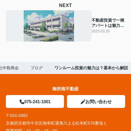
NEXT
不動産投資で一棟
アパートは魅力
的？成功へのステ
2025.03.29
ップを解説
社中島商会
ブログ
ワンルーム投資の魅力は？基本から解説
御所南不動産
075-241-1001
お問い合わせ
〒604-0982
京都府京都市中京区御幸町通夷川上る松本町578番地１
営業時間：
10：00～18：00