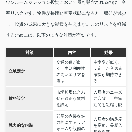
ワンルームマンション投資において最も懸念されるのは、空
室リスクです。物件が長期間空室状態になると、収益が減少
し、投資の成果に大きな影響を与えます。このリスクを軽減
するためには、以下のような対策が有効です。
対策
内容
効果
交通の便が良
空室率が低く、
く、生活利便性
安定した入居者
立地選定
の高いエリアを
確保が期待でき
選ぶ
る
市場相場に合わ
入居者のニーズ
賃料設定
せた適正な賃料
に合致し、空室
を設定
期間を短縮可能
部屋の内装を魅
入居者の満足度
力的にするリフ
魅力的な内装
を高め、長期入
ォームや設備の
居を促進