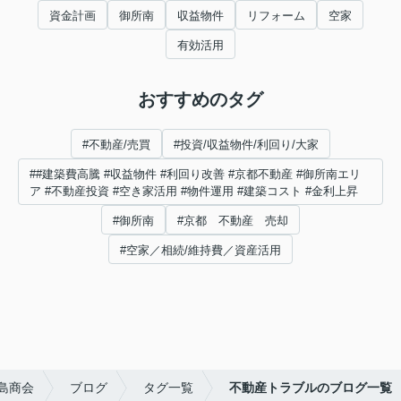
資金計画
御所南
収益物件
リフォーム
空家
有効活用
おすすめのタグ
#不動産/売買
#投資/収益物件/利回り/大家
##建築費高騰 #収益物件 #利回り改善 #京都不動産 #御所南エリ
ア #不動産投資 #空き家活用 #物件運用 #建築コスト #金利上昇
#御所南
#京都 不動産 売却
#空家／相続/維持費／資産活用
島商会
ブログ
タグ一覧
不動産トラブルのブログ一覧