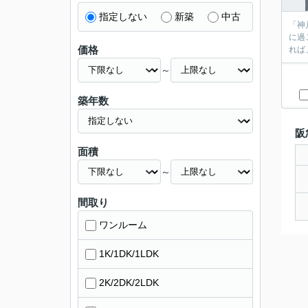
指定しない
新築
中古
「神
に過
価格
れば
～
築年数
阪
面積
～
間取り
ワンルーム
1K/1DK/1LDK
2K/2DK/2LDK