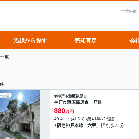
営業時間：
沿線から探す
売却査定
会
一覧
件
一戸建
神戸市灘区
篠原台
神戸市灘区篠原台 戸建
880
万円
49.41㎡ (4LDK) /築41年 /2階建
阪急神戸本線
「
六甲
」駅 徒歩23分