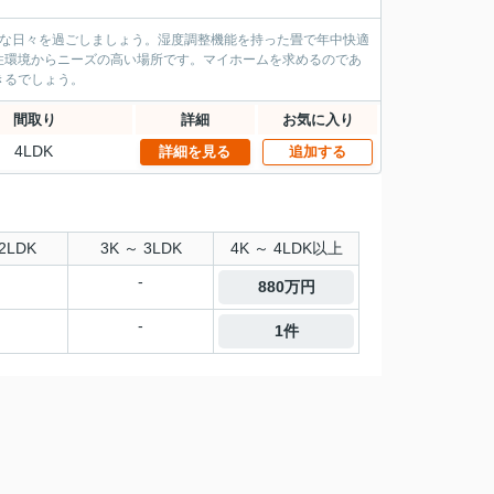
適な日々を過ごしましょう。湿度調整機能を持った畳で年中快適
住環境からニーズの高い場所です。マイホームを求めるのであ
きるでしょう。
間取り
詳細
お気に入り
4LDK
詳細を見る
追加する
2LDK
3K ～ 3LDK
4K ～ 4LDK以上
-
880万円
-
1件