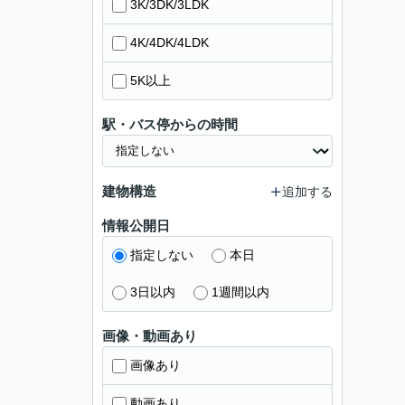
3K/3DK/3LDK
4K/4DK/4LDK
5K以上
駅・バス停からの時間
建物構造
追加する
情報公開日
指定しない
本日
3日以内
1週間以内
画像・動画あり
画像あり
動画あり