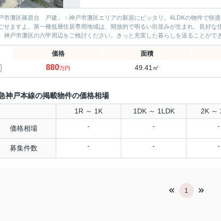
戸市灘区篠原台 戸建」：神戸市灘区エリアの新居にピッタリ。4LDKの物件で快
ごせますよ。第一種低層住居専用地域は、開放的で明るい街並みが生まれ、良好な
、神戸市灘区の六甲周辺をご検討ください。きっと充実した暮らしを送ることがで
価格
面積
880
49.41㎡
万円
急神戸本線の掲載物件の価格相場
1R ～ 1K
1DK ～ 1LDK
2K ～ 
-
-
-
価格相場
-
-
-
募集件数
1