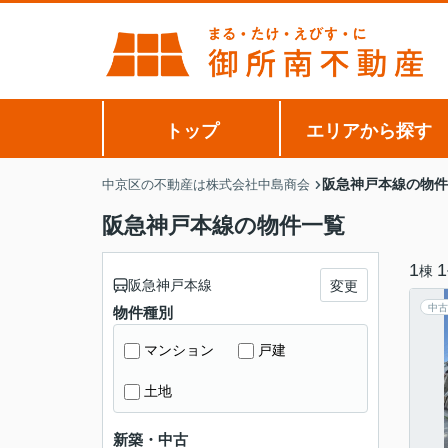
トップ
エリアから探す
阪急神戸本線の物件
中京区の不動産は株式会社中島商会
阪急神戸本線の物件一覧
1
1
棟
阪急神戸本線
変更
中古
物件種別
マンション
戸建
土地
新築・中古