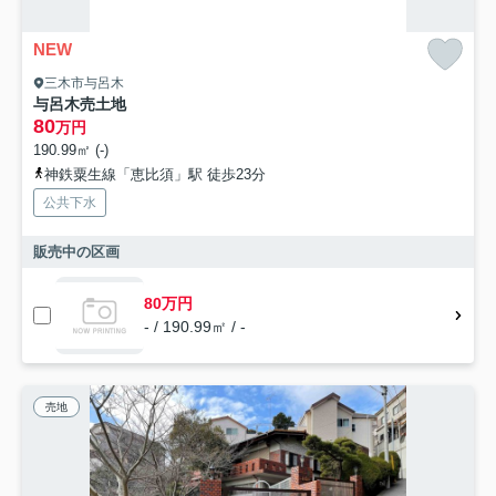
NEW
三木市与呂木
与呂木売土地
80
万円
190.99㎡ (-)
神鉄粟生線「恵比須」駅 徒歩23分
公共下水
販売中の区画
80万円
- / 190.99㎡ / -
売地