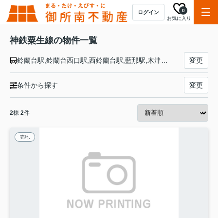
0
ログイン
お気に入り
神鉄粟生線の物件一覧
鈴蘭台駅,鈴蘭台西口駅,西鈴蘭台駅,藍那駅,木津駅,木幡駅,栄駅,押部谷駅,緑が丘駅,広野ゴルフ場前駅,志染駅,恵比須駅,三木上の丸駅,三木駅,大村駅,樫山駅,市場駅,小野駅,葉多駅,粟生駅
変更
条件から探す
変更
2
棟
2
件
売地