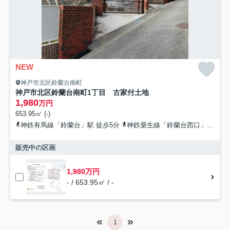
NEW
神戸市北区鈴蘭台南町
神戸市北区鈴蘭台南町1丁目 古家付土地
1,980
万円
653.95㎡ (-)
神鉄有馬線「鈴蘭台」駅 徒歩5分
神鉄粟生線「鈴蘭台西口」駅 徒歩6分
販売中の区画
1,980万円
- / 653.95㎡ / -
1