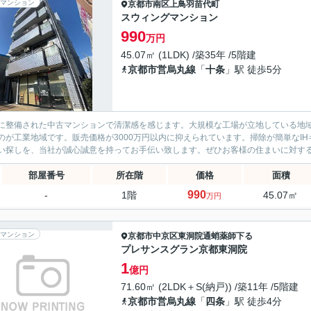
マンション
京都市南区
上鳥羽苗代町
スウィングマンション
990
万円
45.07㎡ (1LDK) /築35年 /5階建
京都市営烏丸線
「
十条
」駅 徒歩5分
に整備された中古マンションで清潔感を感じます。大規模な工場が立地している地
のが工業地域です。販売価格が3000万円以内に抑えられています。掃除が簡単なI
い探しを、当社が誠心誠意を持ってお手伝い致します。ぜひお客様の住まいに対す
部屋番号
所在階
価格
面積
990
-
1階
45.07㎡
万円
マンション
京都市中京区
東洞院通蛸薬師下る
プレサンスグラン京都東洞院
1
億円
71.60㎡ (2LDK＋S(納戸)) /築11年 /5階建
京都市営烏丸線
「
四条
」駅 徒歩4分