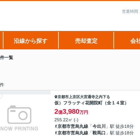
営業時間：
沿線から探す
売却査定
会
件一覧
件
京都市上京区
大宮通寺之内下る
仮）フラッティ花開院町（全１４室）
2
3,980
億
万円
255.22㎡ (-)
京都市営烏丸線
「
今出川
」駅 徒歩18分
京都市営烏丸線
「
鞍馬口
」駅 徒歩18分