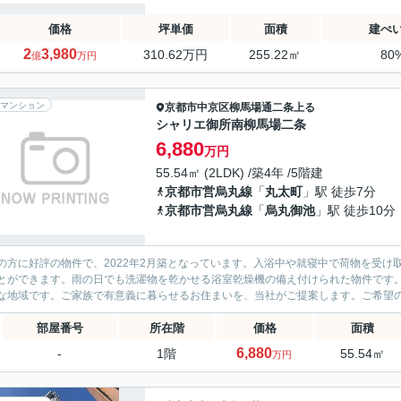
価格
坪単価
面積
建ぺ
2
3,980
310.62万円
255.22㎡
80
億
万円
マンション
京都市中京区
柳馬場通二条上る
シャリエ御所南柳馬場二条
6,880
万円
55.54㎡ (2LDK) /築4年 /5階建
京都市営烏丸線
「
丸太町
」駅 徒歩7分
京都市営烏丸線
「
烏丸御池
」駅 徒歩10分
の方に好評の物件で、2022年2月築となっています。入浴中や就寝中で荷物を受
とができます。雨の日でも洗濯物を乾かせる浴室乾燥機の備え付けられた物件です
な地域です。ご家族で有意義に暮らせるお住まいを、当社がご提案します。ご希望のエ
部屋番号
所在階
価格
面積
6,880
-
1階
55.54㎡
万円