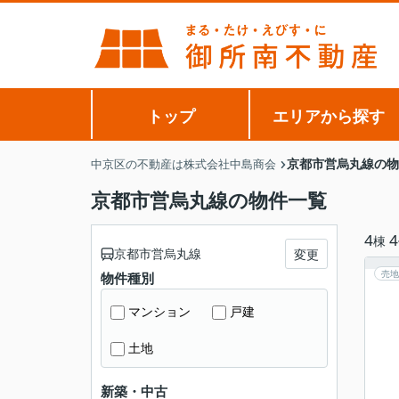
トップ
エリアから探す
京都市営烏丸線の物
中京区の不動産は株式会社中島商会
京都市営烏丸線の物件一覧
4
4
棟
京都市営烏丸線
変更
売地
物件種別
マンション
戸建
土地
新築・中古