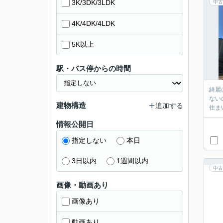
3K/3DK/3LDK
中古
4K/4DK/4LDK
5K以上
駅・バス停からの時間
綺麗
ない
建物構造
追加する
住ま
情報公開日
指定しない
本日
3日以内
1週間以内
中古
画像・動画あり
画像あり
動画あり