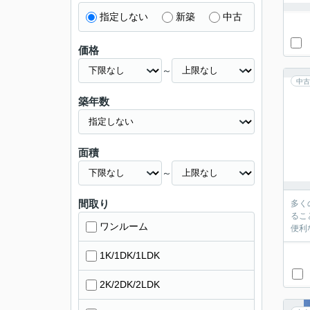
指定しない
新築
中古
価格
～
中古
築年数
面積
～
間取り
多く
るこ
ワンルーム
便利
1K/1DK/1LDK
2K/2DK/2LDK