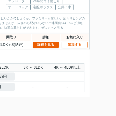
エレベーター
24時間ゴミ出し可
オートロック
宅配ボックス
公共下水
」はいかがでしょうか。ファミリーも嬉しい。広々リビングの
せんか。広さの心配がいらない土地面積644.15㎡(公簿)。
快適な暮らしができます。ぜ...
もっと見る
間取り
詳細
お気に入り
2LDK＋S(納戸)
詳細を見る
追加する
2LDK
3K ～ 3LDK
4K ～ 4LDK以上
0万円
-
-
件
-
-