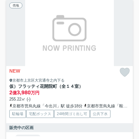
売地
NEW
京都市上京区大宮通寺之内下る
仮）フラッティ花開院町（全１４室）
2
3,980
億
万円
255.22㎡ (-)
京都市営烏丸線「今出川」駅 徒歩18分
京都市営烏丸線「鞍馬口」駅 徒歩18分
駐輪場
宅配ボックス
24時間ゴミ出し可
公共下水
販売中の区画