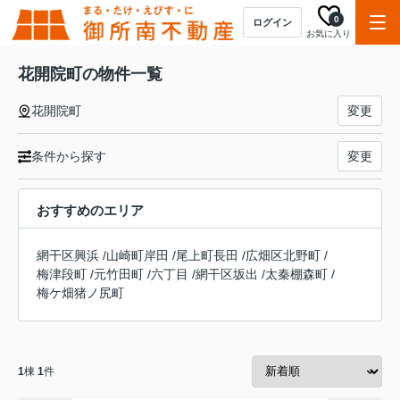
0
ログイン
お気に入り
花開院町の物件一覧
花開院町
変更
条件から探す
変更
おすすめのエリア
網干区興浜
/
山崎町岸田
/
尾上町長田
/
広畑区北野町
/
梅津段町
/
元竹田町
/
六丁目
/
網干区坂出
/
太秦棚森町
/
梅ケ畑猪ノ尻町
1
棟
1
件