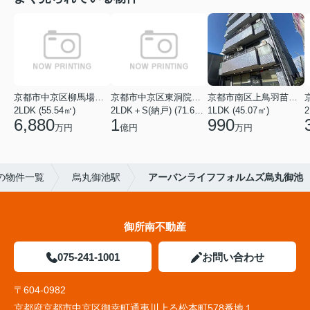
京都市中京区柳馬場通二条上る六丁目
京都市中京区東洞院通蛸薬師下る元竹田町
京都市南区上鳥羽苗代町
2LDK (55.54㎡)
2LDK＋S(納戸) (71.60㎡)
1LDK (45.07㎡)
2
6,880
1
990
万円
億円
万円
の物件一覧
烏丸御池駅
アーバンライフフォルムズ烏丸御池
御所南不動産
075-241-1001
お問い合わせ
〒604-0982
京都府京都市中京区御幸町通夷川上る松本町578番地１