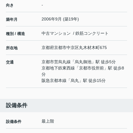
-
向き
2006年9月 (築19年)
築年月
中古マンション / 鉄筋コンクリート
種別 / 構造
京都府
京都市中京区
丸木材木町
675
所在地
京都市営烏丸線
「
烏丸御池
」駅 徒歩5分
交通
京都地下鉄東西線
「
京都市役所前
」駅 徒歩8
分
阪急京都本線
「
烏丸
」駅 徒歩15分
設備条件
最上階
設備条件