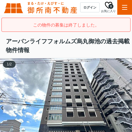
0
ログイン
お気に入り
この物件の募集は終了しました。
アーバンライフフォルムズ烏丸御池の過去掲載
物件情報
1
/
2