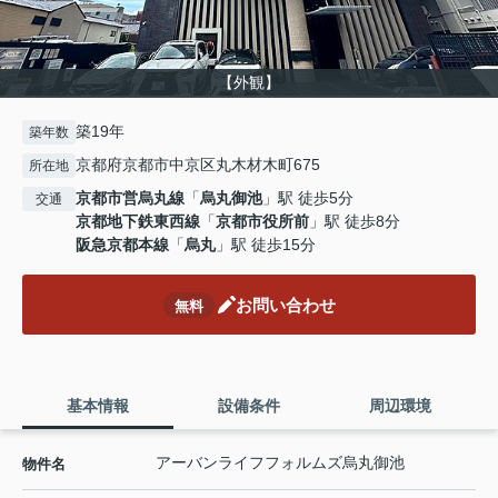
【外観】
築19年
築年数
京都府京都市中京区丸木材木町675
所在地
京都市営烏丸線
「
烏丸御池
」駅 徒歩5分
交通
京都地下鉄東西線
「
京都市役所前
」駅 徒歩8分
阪急京都本線
「
烏丸
」駅 徒歩15分
お問い合わせ
無料
基本情報
設備条件
周辺環境
アーバンライフフォルムズ烏丸御池
物件名